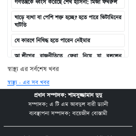
গণতন্ত্রকে ধ্বংস করেছে শেখ হাসিনা: মির্জা ফখরুল
ঘাড়ে ব্যথা বা পেশি শক্ত হচ্ছে? হতে পারে ভিটামিনের
ঘাটতি
যে কারণে নিষিদ্ধ হতে পারেন নেইমার
আ.লীগের রাজনীতিতে ফেরা নিয়ে যা বললেন
বিরোধীদলীয় নেতা
স্বাস্থ্য এর সর্বশেষ খবর
হাসিনার দেশে ফেরার প্রসঙ্গে যা বললেন আইনমন্ত্রী
স্বাস্থ্য - এর সব খবর
কনটেন্ট ক্রিয়েটর রিপন মিয়া গ্রেপ্তার
প্রধান সম্পাদক: শামসুজ্জামান দুদু
সম্পাদক: এ টি এম আবদুল বারী ড্যানী
পৃথক সড়ক দুর্ঘটনায় নি'হত ১৫
ব্যবস্থাপনা সম্পাদক: বায়েজীদ বোস্তামী
শিল্পকলা একাডেমিতে বিনামূল্যে সিনেমা দেখার
সুযোগ