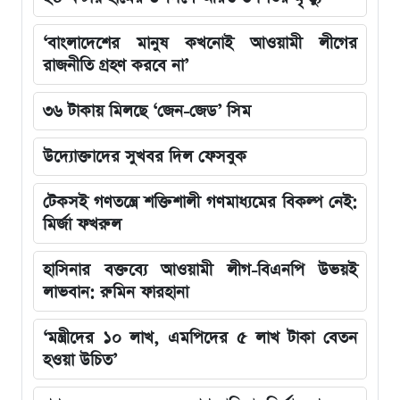
‘বাংলাদেশের মানুষ কখনোই আওয়ামী লীগের
রাজনীতি গ্রহণ করবে না’
৩৬ টাকায় মিলছে ‘জেন-জেড’ সিম
উদ্যোক্তাদের সুখবর দিল ফেসবুক
টেকসই গণতন্ত্রে শক্তিশালী গণমাধ্যমের বিকল্প নেই:
মির্জা ফখরুল
হাসিনার বক্তব্যে আওয়ামী লীগ-বিএনপি উভয়ই
লাভবান: রুমিন ফারহানা
‘মন্ত্রীদের ১০ লাখ, এমপিদের ৫ লাখ টাকা বেতন
হওয়া উচিত’