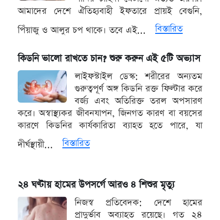
আমাদের দেশে ঐতিহ্যবাহী ইফতারে প্রায়ই বেগুনি,
বিস্তারিত
পিঁয়াজু ও আলুর চপ থাকে। তবে এই...
কিডনি ভালো রাখতে চান? শুরু করুন এই ৫টি অভ্যাস
লাইফস্টাইল ডেস্ক: শরীরের অন্যতম
গুরুত্বপূর্ণ অঙ্গ কিডনি রক্ত ​​ফিল্টার করে
বর্জ্য এবং অতিরিক্ত তরল অপসারণ
করে। অস্বাস্থ্যকর জীবনযাপন, জিনগত কারণ বা বয়সের
কারণে কিডনির কার্যকারিতা ব্যাহত হতে পারে, যা
বিস্তারিত
দীর্ঘস্থায়ী...
২৪ ঘণ্টায় হামের উপসর্গে আরও ৪ শিশুর মৃত্যু
নিজস্ব প্রতিবেদক: দেশে হামের
প্রাদুর্ভাব অব্যাহত রয়েছে। গত ২৪