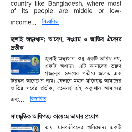
country like Bangladesh, where most
of its people are middle or low-
বিস্তারিত
income...
জুলাই অভ্যুত্থান: আবেগ, সংগ্রাম ও জাতির ঐক্যের
প্রতীক
জুলাই অভ্যুত্থান—শুধু একটি তারিখ নয়,
একটি অধ্যায়। এটি আমাদের তরুণ
প্রজন্মের হৃদয়ের গভীরে জাগ্রত এক
চিরন্তন আবেগের নাম। যেভাবে মহান মুক্তিযুদ্ধ আমাদের
জাতির গর্বের প্রতীক, তেমনই এই অভ্যুত্থান আমাদের
বিস্তারিত
জন্য...
সাংস্কৃতিক আধিপত্য কায়েমে ভাষার প্রয়োগ
ভাষা মানবজীবনের অবিচ্ছেদ্য একটি