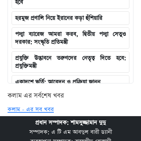
হবে
হরমুজ প্রণালি নিয়ে ইরানের কড়া হুঁশিয়ারি
পদ্মা ব্যারেজ আমরা করব, দ্বিতীয় পদ্মা সেতুও
দরকার: সংস্কৃতি প্রতিমন্ত্রী
প্রযুক্তি উদ্ভাবনে তরুণদের নেতৃত্ব দিতে হবে:
প্রযুক্তিমন্ত্রী
একাদশে ভর্তি: আবেদন ও প্রক্রিয়া জানুন
কলাম এর সর্বশেষ খবর
১৭ বছরে পর্যটন খাতে উল্লেখযোগ্য উন্নয়ন হয়নি:
পর্যটনমন্ত্রী
কলাম - এর সব খবর
এইচএসসির ব্যবহারিক পরীক্ষা নিয়ে নতুন নির্দেশনা
প্রধান সম্পাদক: শামসুজ্জামান দুদু
বোর্ডের
সম্পাদক: এ টি এম আবদুল বারী ড্যানী