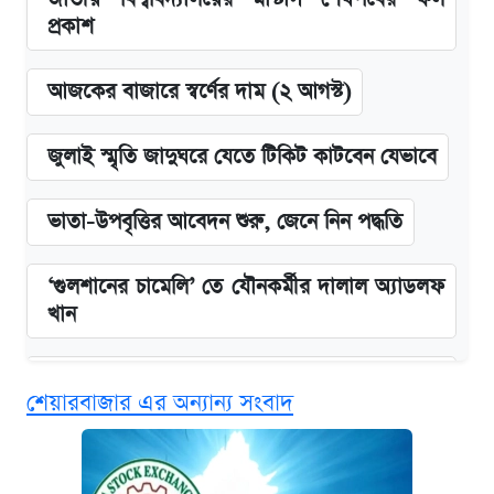
প্রকাশ
আজকের বাজারে স্বর্ণের দাম (২ আগস্ট)
জুলাই স্মৃতি জাদুঘরে যেতে টিকিট কাটবেন যেভাবে
ভাতা-উপবৃত্তির আবেদন শুরু, জেনে নিন পদ্ধতি
‘গুলশানের চামেলি’ তে যৌনকর্মীর দালাল অ্যাডলফ
খান
এক ক্লিকে জেনে নিন আইফোন ১৮ প্রো ম্যাক্সের
শেয়ারবাজার এর অন্যান্য সংবাদ
দাম ও ফিচার
কবে শুরু হচ্ছে ঢাবির ভর্তি আবেদন, জানাল কর্তৃপক্ষ