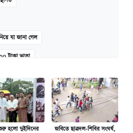
স্থগিত
 নিয়ে যা জানা গেল
২০০ টাকা ভাতা
গে দুইজন আটক
অ্যাডলফ খান
শুরু হলো দুইদিনের
জবিতে ছাত্রদল-শিবির সংঘর্ষ,
্ধতি