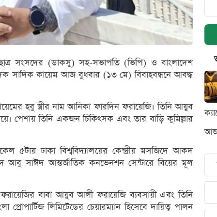
রীয় ছাত্র সংসদের (ডাকসু) সহ-সভাপতি (ভিপি) ও বাংলাদেশ
ম্পাদক সাদিক কায়েম আজ বুধবার (১৩ মে) বিবাহবন্ধনে আবদ্ধ
কায়েমের হবু স্ত্রীর নাম আনিকা ফারদিন ফরায়েজি। তিনি আয়ুব
ক্য
ে। পেশায় তিনি একজন চিকিৎসক এবং তার বাড়ি কুমিল্লার
আজক
িকেল ৫টায় ঢাকা বিশ্ববিদ্যালয়ের কেন্দ্রীয় মসজিদে আকদ
হীদ আবু সাঈদ আন্তর্জাতিক কনভেনশন সেন্টারে বিয়ের মূল
দিন ফরায়েজির বাবা আয়ুব আলী ফরায়েজি ব্যবসায়ী এবং তিনি
ংলা প্রোপার্টিজ লিমিটেডের চেয়ারম্যান হিসেবে দায়িত্ব পালন