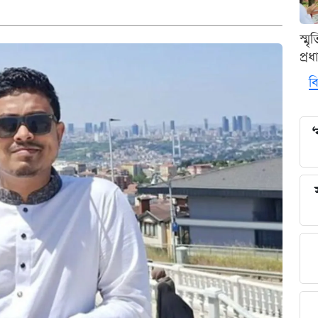
স্ম
প্র
বি
‘