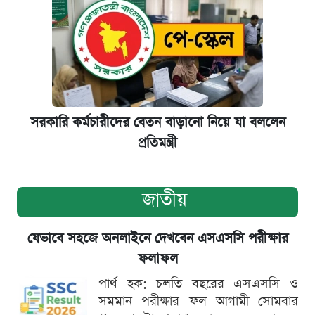
সরকারি কর্মচারীদের বেতন বাড়ানো নিয়ে যা বললেন
প্রতিমন্ত্রী
জাতীয়
যেভাবে সহজে অনলাইনে দেখবেন এসএসসি পরীক্ষার
ফলাফল
পার্থ হক: চলতি বছরের এসএসসি ও
সমমান পরীক্ষার ফল আগামী সোমবার