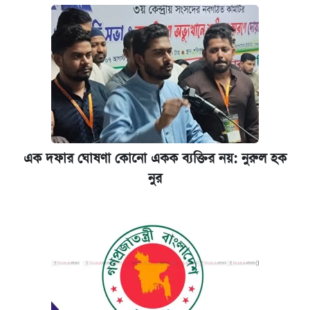
এক দফার ঘোষণা কোনো একক ব্যক্তির নয়: নুরুল হক
নুর