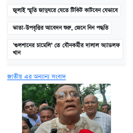
জুলাই স্মৃতি জাদুঘরে যেতে টিকিট কাটবেন যেভাবে
ভাতা-উপবৃত্তির আবেদন শুরু, জেনে নিন পদ্ধতি
‘গুলশানের চামেলি’ তে যৌনকর্মীর দালাল অ্যাডলফ
খান
এক ক্লিকে জেনে নিন আইফোন ১৮ প্রো ম্যাক্সের
জাতীয় এর অন্যান্য সংবাদ
দাম ও ফিচার
কবে শুরু হচ্ছে ঢাবির ভর্তি আবেদন, জানাল কর্তৃপক্ষ
নবম জাতীয় পে-স্কেল নিয়ে সর্বশেষ যা জানা গেল
আজকের বাজারে স্বর্ণ-রুপার দাম (৫ আগস্ট)