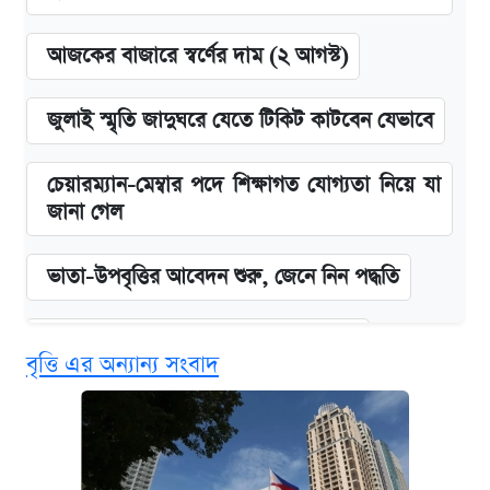
আজকের বাজারে স্বর্ণের দাম (২ আগস্ট)
জুলাই স্মৃতি জাদুঘরে যেতে টিকিট কাটবেন যেভাবে
চেয়ারম্যান-মেম্বার পদে শিক্ষাগত যোগ্যতা নিয়ে যা
জানা গেল
ভাতা-উপবৃত্তির আবেদন শুরু, জেনে নিন পদ্ধতি
দেশের বাজারে ফের বেড়েছে সোনার দাম
বৃত্তি এর অন্যান্য সংবাদ
‘গুলশানের চামেলি’ তে যৌনকর্মীর দালাল অ্যাডলফ
খান