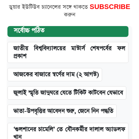
ডুয়ার ইউটিউব চ্যানেলের সঙ্গে থাকতে
SUBSCRIBE
করুন
সর্বোচ্চ পঠিত
জাতীয় বিশ্ববিদ্যালয়ের মাস্টার্স শেষপর্বের ফল
প্রকাশ
আজকের বাজারে স্বর্ণের দাম (২ আগস্ট)
জুলাই স্মৃতি জাদুঘরে যেতে টিকিট কাটবেন যেভাবে
ভাতা-উপবৃত্তির আবেদন শুরু, জেনে নিন পদ্ধতি
‘গুলশানের চামেলি’ তে যৌনকর্মীর দালাল অ্যাডলফ
খান