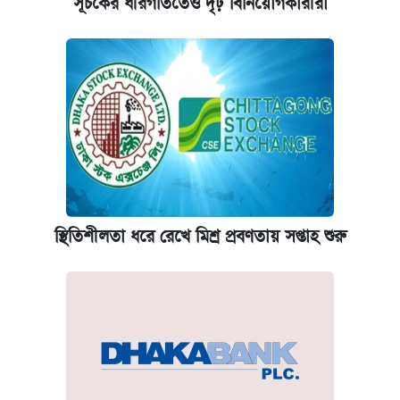
সূচকের ধীরগতিতেও দৃঢ় বিনিয়োগকারীরা
স্থিতিশীলতা ধরে রেখে মিশ্র প্রবণতায় সপ্তাহ শুরু