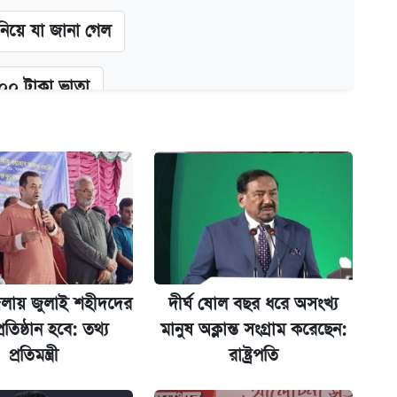
 নিয়ে যা জানা গেল
২০০ টাকা ভাতা
গে দুইজন আটক
অ্যাডলফ খান
লায় জুলাই শহীদদের
দীর্ঘ ষোল বছর ধরে অসংখ্য
্ধতি
্রতিষ্ঠান হবে: তথ্য
মানুষ অক্লান্ত সংগ্রাম করেছেন:
প্রতিমন্ত্রী
রাষ্ট্রপতি
ানপাট বন্ধ