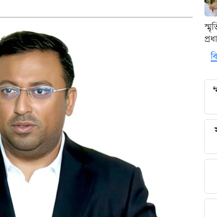
স্ম
প্র
বি
‘