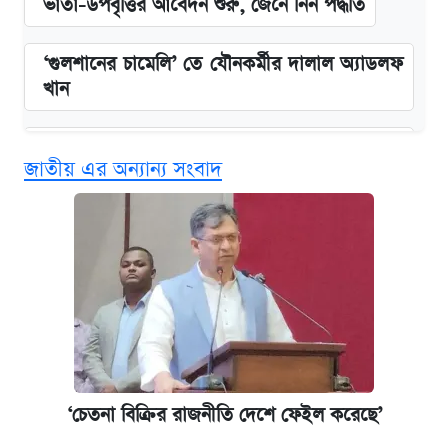
ভাতা-উপবৃত্তির আবেদন শুরু, জেনে নিন পদ্ধতি
‘গুলশানের চামেলি’ তে যৌনকর্মীর দালাল অ্যাডলফ
খান
এক ক্লিকে জেনে নিন আইফোন ১৮ প্রো ম্যাক্সের
জাতীয় এর অন্যান্য সংবাদ
দাম ও ফিচার
কবে শুরু হচ্ছে ঢাবির ভর্তি আবেদন, জানাল কর্তৃপক্ষ
নবম জাতীয় পে-স্কেল নিয়ে সর্বশেষ যা জানা গেল
আজকের বাজারে স্বর্ণ-রুপার দাম (৫ আগস্ট)
কবে হবে মেডিকেল ভর্তি পরীক্ষা, জানা গেল যা
‘চেতনা বিক্রির রাজনীতি দেশে ফেইল করেছে’