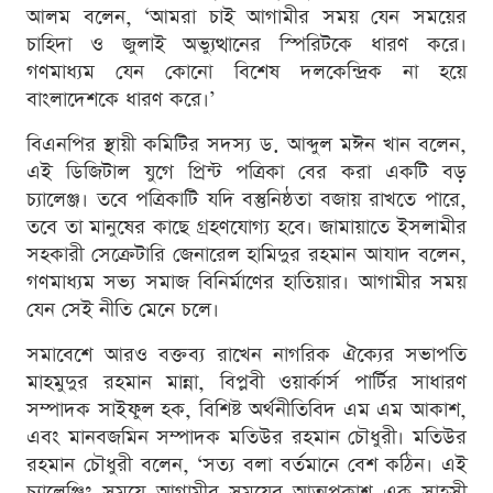
আলম বলেন, ‘আমরা চাই আগামীর সময় যেন সময়ের
চাহিদা ও জুলাই অভ্যুত্থানের স্পিরিটকে ধারণ করে।
গণমাধ্যম যেন কোনো বিশেষ দলকেন্দ্রিক না হয়ে
বাংলাদেশকে ধারণ করে।’
বিএনপির স্থায়ী কমিটির সদস্য ড. আব্দুল মঈন খান বলেন,
এই ডিজিটাল যুগে প্রিন্ট পত্রিকা বের করা একটি বড়
চ্যালেঞ্জ। তবে পত্রিকাটি যদি বস্তুনিষ্ঠতা বজায় রাখতে পারে,
তবে তা মানুষের কাছে গ্রহণযোগ্য হবে। জামায়াতে ইসলামীর
সহকারী সেক্রেটারি জেনারেল হামিদুর রহমান আযাদ বলেন,
গণমাধ্যম সভ্য সমাজ বিনির্মাণের হাতিয়ার। আগামীর সময়
যেন সেই নীতি মেনে চলে।
সমাবেশে আরও বক্তব্য রাখেন নাগরিক ঐক্যের সভাপতি
মাহমুদুর রহমান মান্না, বিপ্লবী ওয়ার্কার্স পার্টির সাধারণ
সম্পাদক সাইফুল হক, বিশিষ্ট অর্থনীতিবিদ এম এম আকাশ,
এবং মানবজমিন সম্পাদক মতিউর রহমান চৌধুরী। মতিউর
রহমান চৌধুরী বলেন, ‘সত্য বলা বর্তমানে বেশ কঠিন। এই
চ্যালেঞ্জিং সময়ে আগামীর সময়ের আত্মপ্রকাশ এক সাহসী