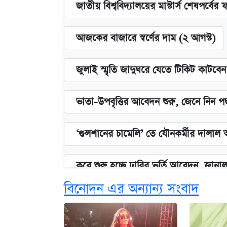
জাতীয় বিশ্ববিদ্যালয়ের মাস্টার্স শেষপর্বের 
আজকের বাজারে স্বর্ণের দাম (২ আগস্ট)
জুলাই স্মৃতি জাদুঘরে যেতে টিকিট কাটবে
ভাতা-উপবৃত্তির আবেদন শুরু, জেনে নিন পদ
‘গুলশানের চামেলি’ তে যৌনকর্মীর দালাল 
কবে শুরু হচ্ছে ঢাবির ভর্তি আবেদন, জানাল 
বিনোদন এর অন্যান্য সংবাদ
এক ক্লিকে জেনে নিন আইফোন ১৮ প্রো ম্যা