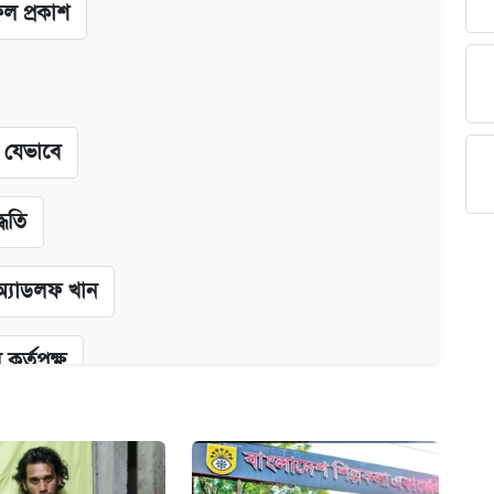
ফল প্রকাশ
ন যেভাবে
্ধতি
অ্যাডলফ খান
কর্তৃপক্ষ
ক্সের দাম ও ফিচার