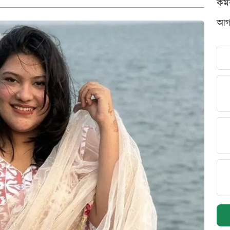
কর্
আগস