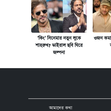
‘কিং’ সিনেমার নতুন লুকে
ওজন কমান
শাহরুখ? ভাইরাল ছবি ঘিরে
জল্পনা
আমাদের কথা