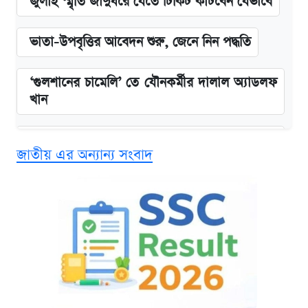
জুলাই স্মৃতি জাদুঘরে যেতে টিকিট কাটবেন যেভাবে
ভাতা-উপবৃত্তির আবেদন শুরু, জেনে নিন পদ্ধতি
‘গুলশানের চামেলি’ তে যৌনকর্মীর দালাল অ্যাডলফ
খান
এক ক্লিকে জেনে নিন আইফোন ১৮ প্রো ম্যাক্সের
জাতীয় এর অন্যান্য সংবাদ
দাম ও ফিচার
কবে শুরু হচ্ছে ঢাবির ভর্তি আবেদন, জানাল কর্তৃপক্ষ
নবম জাতীয় পে-স্কেল নিয়ে সর্বশেষ যা জানা গেল
আজকের বাজারে স্বর্ণের দাম (৪ আগস্ট)