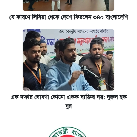
যে কারণে লিবিয়া থেকে দেশে ফিরলেন ৩৪০ বাংলাদেশি
এক দফার ঘোষণা কোনো একক ব্যক্তির নয়: নুরুল হক
নুর