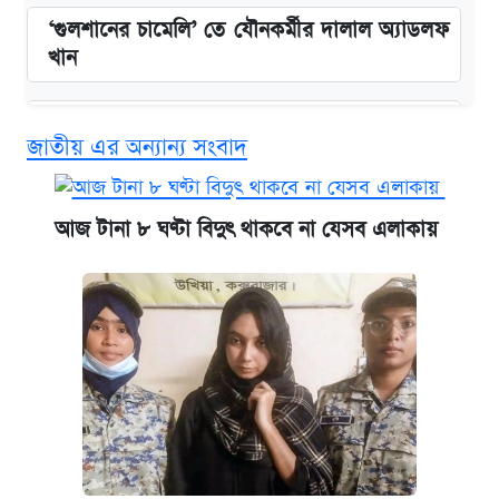
‘গুলশানের চামেলি’ তে যৌনকর্মীর দালাল অ্যাডলফ
খান
এক ক্লিকে জেনে নিন আইফোন ১৮ প্রো ম্যাক্সের
জাতীয় এর অন্যান্য সংবাদ
দাম ও ফিচার
কবে শুরু হচ্ছে ঢাবির ভর্তি আবেদন, জানাল কর্তৃপক্ষ
আজ টানা ৮ ঘণ্টা বিদুৎ থাকবে না যেসব এলাকায়
নবম জাতীয় পে-স্কেল নিয়ে সর্বশেষ যা জানা গেল
আজকের বাজারে স্বর্ণের দাম (৪ আগস্ট)
আজকের বাজারে স্বর্ণ-রুপার দাম (৫ আগস্ট)
পাঁচ দপ্তরে নতুন সচিব নিয়োগ দিল সরকার