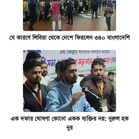
যে কারণে লিবিয়া থেকে দেশে ফিরলেন ৩৪০ বাংলাদেশি
এক দফার ঘোষণা কোনো একক ব্যক্তির নয়: নুরুল হক
নুর