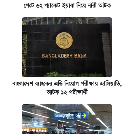
পেটে ৬২ প্যাকেট ইয়াবা নিয়ে নারী আটক
কবে হবে মেডিকেল ভর্তি পরীক্ষা, জানা গেল যা
আজকের বাজারে স্বর্ণের দাম (৬ আগস্ট)
রাষ্ট্রবিরোধী কর্মকাণ্ড: ঢাবির কয়েকজন শিক্ষকের
বিরুদ্ধে ব্যবস্থা
কেমব্রিজ বিশ্ববিদ্যালয়ের এমবিএ স্কলারশিপে
আবেদন শুরু
বাংলাদেশ ব্যাংকের এডি নিয়োগ পরীক্ষায় জালিয়াতি,
আটক ১২ পরীক্ষার্থী