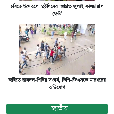
চবিতে শুরু হলো দুইদিনের ‘জাগ্রত জুলাই কালচারাল
ফেস্ট’
জবিতে ছাত্রদল-শিবির সংঘর্ষ, ভিপি-জিএসকে মারধরের
অভিযোগ
জাতীয়