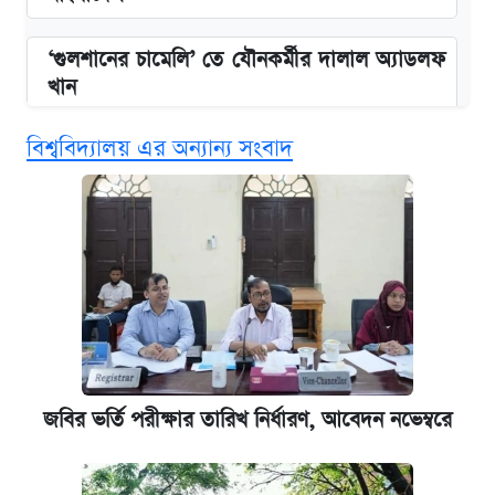
‘গুলশানের চামেলি’ তে যৌনকর্মীর দালাল অ্যাডলফ
খান
বিশ্ববিদ্যালয় এর অন্যান্য সংবাদ
এক ক্লিকে জেনে নিন আইফোন ১৮ প্রো ম্যাক্সের
দাম ও ফিচার
কবে শুরু হচ্ছে ঢাবির ভর্তি আবেদন, জানাল কর্তৃপক্ষ
নবম জাতীয় পে-স্কেল নিয়ে সর্বশেষ যা জানা গেল
আজকের বাজারে স্বর্ণ-রুপার দাম (৫ আগস্ট)
জবির ভর্তি পরীক্ষার তারিখ নির্ধারণ, আবেদন নভেম্বরে
পাঁচ দপ্তরে নতুন সচিব নিয়োগ দিল সরকার