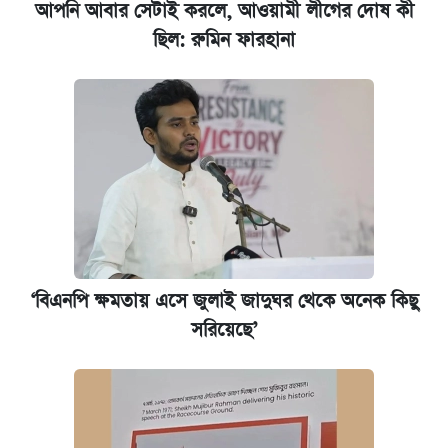
আপনি আবার সেটাই করলে, আওয়ামী লীগের দোষ কী
ছিল: রুমিন ফারহানা
‘বিএনপি ক্ষমতায় এসে জুলাই জাদুঘর থেকে অনেক কিছু
সরিয়েছে’