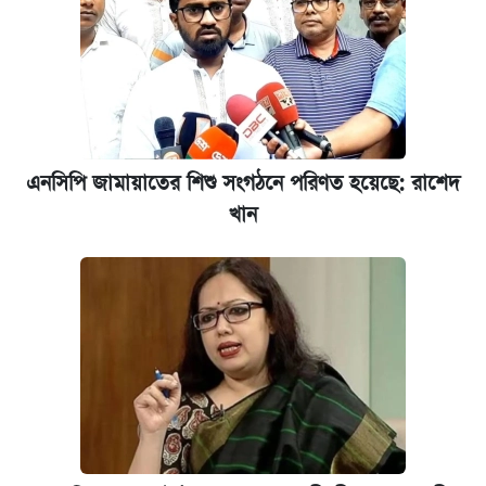
পাঁচ দপ্তরে নতুন সচিব নিয়োগ দিল সরকার
রাষ্ট্রবিরোধী কর্মকাণ্ড: ঢাবির কয়েকজন শিক্ষকের
বিরুদ্ধে ব্যবস্থা
আজকের বাজারে স্বর্ণের দাম (৬ আগস্ট)
এনসিপি জামায়াতের শিশু সংগঠনে পরিণত হয়েছে: রাশেদ
খান
কেমব্রিজ বিশ্ববিদ্যালয়ের এমবিএ স্কলারশিপে
আবেদন শুরু