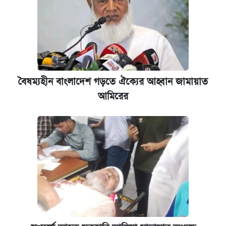
বৈষম্যহীন বাংলাদেশ গড়তে ঐক্যের আহ্বান জামায়াত
আমিরের