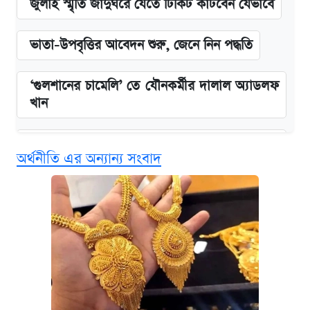
জুলাই স্মৃতি জাদুঘরে যেতে টিকিট কাটবেন যেভাবে
ভাতা-উপবৃত্তির আবেদন শুরু, জেনে নিন পদ্ধতি
‘গুলশানের চামেলি’ তে যৌনকর্মীর দালাল অ্যাডলফ
খান
এক ক্লিকে জেনে নিন আইফোন ১৮ প্রো ম্যাক্সের
অর্থনীতি এর অন্যান্য সংবাদ
দাম ও ফিচার
কবে শুরু হচ্ছে ঢাবির ভর্তি আবেদন, জানাল কর্তৃপক্ষ
নবম জাতীয় পে-স্কেল নিয়ে সর্বশেষ যা জানা গেল
আজকের বাজারে স্বর্ণ-রুপার দাম (৫ আগস্ট)