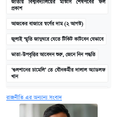
জাতীয় বিশ্ববিদ্যালয়ের মাস্টার্স শেষপর্বের ফল
প্রকাশ
আজকের বাজারে স্বর্ণের দাম (২ আগস্ট)
জুলাই স্মৃতি জাদুঘরে যেতে টিকিট কাটবেন যেভাবে
ভাতা-উপবৃত্তির আবেদন শুরু, জেনে নিন পদ্ধতি
‘গুলশানের চামেলি’ তে যৌনকর্মীর দালাল অ্যাডলফ
খান
এক ক্লিকে জেনে নিন আইফোন ১৮ প্রো ম্যাক্সের
রাজনীতি এর অন্যান্য সংবাদ
দাম ও ফিচার
কবে শুরু হচ্ছে ঢাবির ভর্তি আবেদন, জানাল কর্তৃপক্ষ