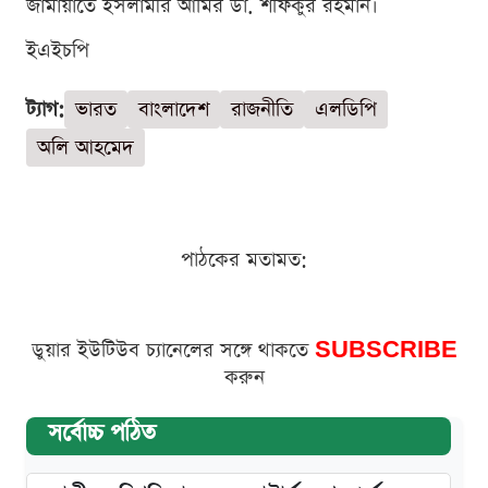
জামায়াতে ইসলামীর আমির ডা. শফিকুর রহমান।
ইএইচপি
ট্যাগ:
ভারত
বাংলাদেশ
রাজনীতি
এলডিপি
অলি আহমেদ
পাঠকের মতামত:
ডুয়ার ইউটিউব চ্যানেলের সঙ্গে থাকতে
SUBSCRIBE
করুন
সর্বোচ্চ পঠিত