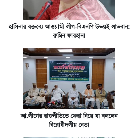
হাসিনার বক্তব্যে আওয়ামী লীগ-বিএনপি উভয়ই লাভবান:
রুমিন ফারহানা
আ.লীগের রাজনীতিতে ফেরা নিয়ে যা বললেন
বিরোধীদলীয় নেতা