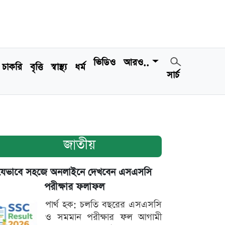
ভিডিও
আরও..
চাকরি
বৃত্তি
স্বাস্থ্য
ধর্ম
সার্চ
জাতীয়
যেভাবে সহজে অনলাইনে দেখবেন এসএসসি
পরীক্ষার ফলাফল
পার্থ হক: চলতি বছরের এসএসসি
ও সমমান পরীক্ষার ফল আগামী