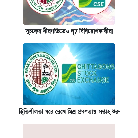
সূচকের ধীরগতিতেও দৃঢ় বিনিয়োগকারীরা
স্থিতিশীলতা ধরে রেখে মিশ্র প্রবণতায় সপ্তাহ শুরু