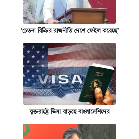
আজকের বাজারে স্বর্ণ-রুপার দাম (৫ আগস্ট)
কবে হবে মেডিকেল ভর্তি পরীক্ষা, জানা গেল যা
‘চেতনা বিক্রির রাজনীতি দেশে ফেইল করেছে’
আজকের বাজারে স্বর্ণের দাম (৪ আগস্ট)
পাঁচ দপ্তরে নতুন সচিব নিয়োগ দিল সরকার
রাষ্ট্রবিরোধী কর্মকাণ্ড: ঢাবির কয়েকজন শিক্ষকের
বিরুদ্ধে ব্যবস্থা
আজকের বাজারে স্বর্ণের দাম (৬ আগস্ট)
যুক্তরাষ্ট্রে ভিসা বাড়ছে বাংলাদেশিদের
কেমব্রিজ বিশ্ববিদ্যালয়ের এমবিএ স্কলারশিপে
আবেদন শুরু