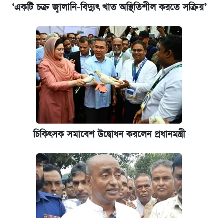
‘একটি চক্র জ্বালানি-বিদ্যুৎ খাত অস্থিতিশীল করতে সক্রিয়’
চিকিৎসক সমাবেশ উদ্বোধন করলেন প্রধানমন্ত্রী