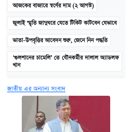
আজকের বাজারে স্বর্ণের দাম (২ আগস্ট)
জুলাই স্মৃতি জাদুঘরে যেতে টিকিট কাটবেন যেভাবে
ভাতা-উপবৃত্তির আবেদন শুরু, জেনে নিন পদ্ধতি
‘গুলশানের চামেলি’ তে যৌনকর্মীর দালাল অ্যাডলফ
খান
এক ক্লিকে জেনে নিন আইফোন ১৮ প্রো ম্যাক্সের
জাতীয় এর অন্যান্য সংবাদ
দাম ও ফিচার
কবে শুরু হচ্ছে ঢাবির ভর্তি আবেদন, জানাল কর্তৃপক্ষ
নবম জাতীয় পে-স্কেল নিয়ে সর্বশেষ যা জানা গেল