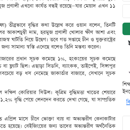
জ প্রণালী এখনো কার্যত বন্ধই রয়েছে—যার মেয়াদ এখন ১১
নাফা) তীব্রভাবে বৃদ্ধির কথা উল্লেখ করে ওয়ান বলেন, তিনটি
 আকাশচুম্বী দাম, হরমুজ প্রণালী খোলার ক্ষীণ আশা এবং
 রাজস্ব ঘাটতি নিয়ে উদ্বেগ। তবে গত সপ্তাহে চীন ও যুক্তরাষ্ট্রের
্য সামান্য স্বস্তি এনেছে বলেও তিনি মন্তব্য করেন।
জারের প্রধান সূচক কমেছে ১%, হংকংয়ের সূচক কমেছে
বা ফ্ল্যাট ছিল। এছাড়া সিডনি, ব্যাংকক, তাইপেই, সিঙ্গাপুর
চেয়ে বড় ধস নেমেছে জাকার্তার বাজারে, সেখানে সূচক
শিক
ইনক
ল দক্ষিণ কোরিয়ার সিউল। কৃত্রিম বুদ্ধিমত্তা খাতের শেয়ারে
২% বৃদ্ধি পেয়ে লেনদেন করতে দেখা গেছে, যা সাম্প্রতিক
বি
এপ্রিল মাসে চীনে ভোক্তা ব্যয় বা অভ্যন্তরীণ কেনাকাটার
িতে হয়েছে। বেইজিংয়ের জন্য তাদের অভ্যন্তরীণ অর্থনৈতিক