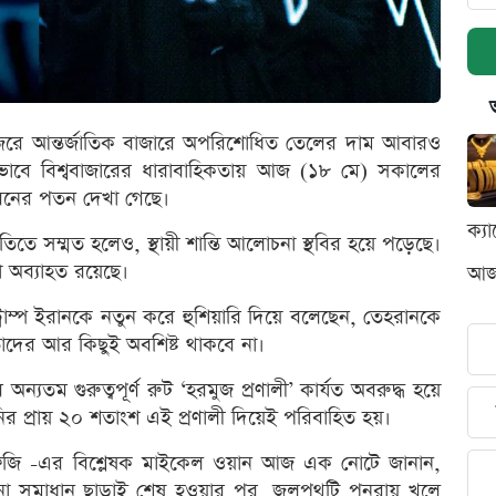
র জেরে আন্তর্জাতিক বাজারে অপরিশোধিত তেলের দাম আবারও
ভাবে বিশ্ববাজারের ধারাবাহিকতায় আজ (১৮ মে) সকালের
রনের পতন দেখা গেছে।
ক্য
িতে সম্মত হলেও, স্থায়ী শান্তি আলোচনা স্থবির হয়ে পড়েছে।
া অব্যাহত রয়েছে।
আজক
 ট্রাম্প ইরানকে নতুন করে হুশিয়ারি দিয়ে বলেছেন, তেহরানকে
 তাদের আর কিছুই অবশিষ্ট থাকবে না।
ন্যতম গুরুত্বপূর্ণ রুট ‘হরমুজ প্রণালী’ কার্যত অবরুদ্ধ হয়ে
নির প্রায় ২০ শতাংশ এই প্রণালী দিয়েই পরিবাহিত হয়।
উএফজি -এর বিশ্লেষক মাইকেল ওয়ান আজ এক নোটে জানান,
 কোনো সমাধান ছাড়াই শেষ হওয়ার পর, জলপথটি পুনরায় খুলে