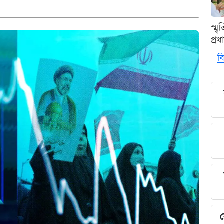
স্ম
প্র
বি
য