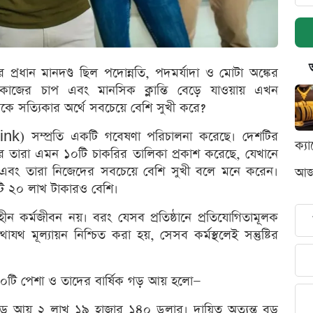
 প্রধান মানদণ্ড ছিল পদোন্নতি, পদমর্যাদা ও মোটা অঙ্কের
ি কাজের চাপ এবং মানসিক ক্লান্তি বেড়ে যাওয়ায় এখন
ষকে সত্যিকার অর্থে সবচেয়ে বেশি সুখী করে?
িং’ (Blink) সম্প্রতি একটি গবেষণা পরিচালনা করেছে। দেশটির
ক্য
করে তারা এমন ১০টি চাকরির তালিকা প্রকাশ করেছে, যেখানে
 এবং তারা নিজেদের সবচেয়ে বেশি সুখী বলে মনে করেন।
আজক
োটি ২০ লাখ টাকারও বেশি।
ন কর্মজীবন নয়। বরং যেসব প্রতিষ্ঠানে প্রতিযোগিতামূলক
থ মূল্যায়ন নিশ্চিত করা হয়, সেসব কর্মস্থলেই সন্তুষ্টির
ুখী ১০টি পেশা ও তাদের বার্ষিক গড় আয় হলো—
ক গড় আয় ২ লাখ ১৯ হাজার ১৪০ ডলার। দায়িত্ব অত্যন্ত বড়