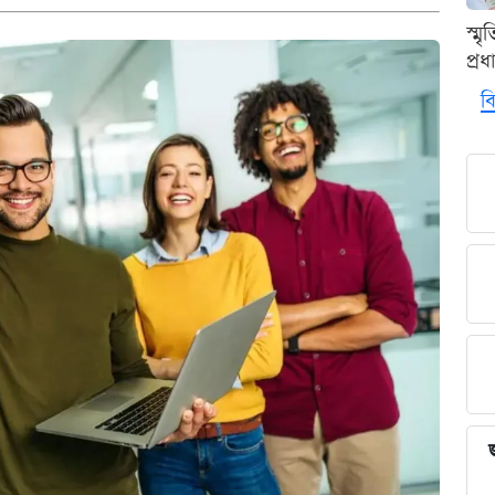
স্ম
প্র
বি