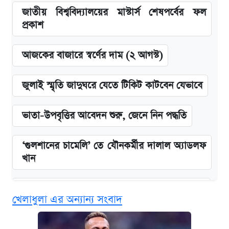
জাতীয় বিশ্ববিদ্যালয়ের মাস্টার্স শেষপর্বের ফল
প্রকাশ
আজকের বাজারে স্বর্ণের দাম (২ আগস্ট)
জুলাই স্মৃতি জাদুঘরে যেতে টিকিট কাটবেন যেভাবে
ভাতা-উপবৃত্তির আবেদন শুরু, জেনে নিন পদ্ধতি
‘গুলশানের চামেলি’ তে যৌনকর্মীর দালাল অ্যাডলফ
খান
কবে শুরু হচ্ছে ঢাবির ভর্তি আবেদন, জানাল কর্তৃপক্ষ
খেলাধুলা এর অন্যান্য সংবাদ
এক ক্লিকে জেনে নিন আইফোন ১৮ প্রো ম্যাক্সের