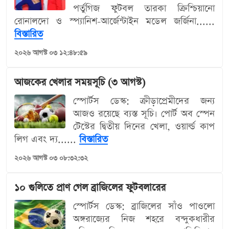
পর্তুগিজ ফুটবল তারকা ক্রিশ্চিয়ানো
রোনালদো ও স্প্যানিশ-আর্জেন্টাইন মডেল জর্জিনা......
বিস্তারিত
২০২৬ আগস্ট ০৩ ১২:৪৮:৫৯
আজকের খেলার সময়সূচি (৩ আগস্ট)
স্পোর্টস ডেস্ক: ক্রীড়াপ্রেমীদের জন্য
আজও রয়েছে ব্যস্ত সূচি। পোর্ট অব স্পেন
টেস্টের দ্বিতীয় দিনের খেলা, ওয়ার্ল্ড কাপ
লিগ এবং দ্য......
বিস্তারিত
২০২৬ আগস্ট ০৩ ০৮:৩২:৩২
১০ গুলিতে প্রাণ গেল ব্রাজিলের ফুটবলারের
স্পোর্টস ডেস্ক: ব্রাজিলের সাঁও পাওলো
অঙ্গরাজ্যের নিজ শহরে বন্দুকধারীর