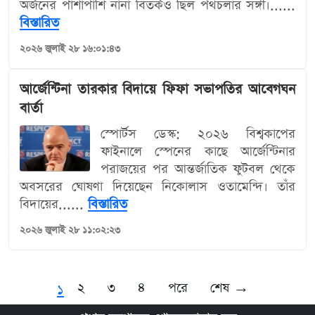
অর্জনের পাশাপাশি নানা বিতর্কও ছিল পথচলার সঙ্গী।......
বিস্তারিত
২০২৬ জুলাই ২৮ ১৬:০১:৪৩
আর্জেন্টিনা তারকার বিদায়ে ফিফা সভাপতির আবেগঘন
বার্তা
স্পোর্টস ডেস্ক: ২০২৬ বিশ্বকাপের
ফাইনালে স্পেনের কাছে আর্জেন্টিনার
পরাজয়ের পর আন্তর্জাতিক ফুটবল থেকে
অবসরের ঘোষণা দিয়েছেন নিকোলাস ওতামেন্দি। তাঁর
বিদায়ের......
বিস্তারিত
২০২৬ জুলাই ২৮ ১১:০২:২৩
২
৩
৪
পরে
শেষ →
১