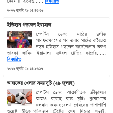
নেইমার। ২০২৬......
বিস্তারিত
২০২৬ জুলাই ২৯ ১৫:৪৩:৩৬
ইতিহাস গড়লেন ইয়ামাল
স্পোর্টস ডেস্ক: মাঠের দুর্দান্ত
পারফরম্যান্সের পর এবার মাঠের বাইরেও
নতুন ইতিহাস গড়লেন বার্সেলোনার তরুণ
তারকা লামিন ইয়ামাল। ফুটবল ট্রেডিং কার্ডের......
বিস্তারিত
২০২৬ জুলাই ২৯ ১৪:১৭:১৭
আজকের খেলার সময়সূচি (২৯ জুলাই)
স্পোর্টস ডেস্ক: আন্তর্জাতিক ক্রীড়াঙ্গনে
আজও রয়েছে ব্যস্ত সূচি। গ্লাসগোতে
চলমান কমনওয়েলথ গেমসের পাশাপাশি
ওয়েস্ট ইন্ডিজ-পাকিস্তান টেস্টের শেষ দিনের লড়াই,