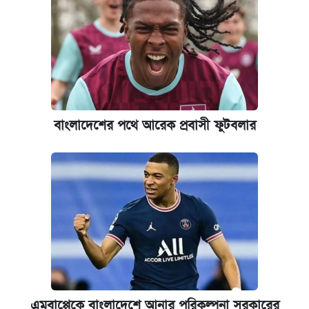
ভাতা-উপবৃত্তির আবেদন শুরু, জেনে নিন পদ্ধতি
‘গুলশানের চামেলি’ তে যৌনকর্মীর দালাল অ্যাডলফ
খান
বাংলাদেশের পথে আরেক প্রবাসী ফুটবলার
আজ শুক্রবার রাজধানীর যেসব মার্কেট-দোকানপাট
বন্ধ
কবে শুরু হচ্ছে ঢাবির ভর্তি আবেদন, জানাল কর্তৃপক্ষ
যুক্তরাষ্ট্র থেকে আরও ২৩ বাংলাদেশিকে দেশে
ফেরত পাঠানো হলো
ইপিএস প্রকাশ করেছে ঢাকা ব্যাংক
এমবাপ্পেকে বাংলাদেশে আনার পরিকল্পনা সরকারের