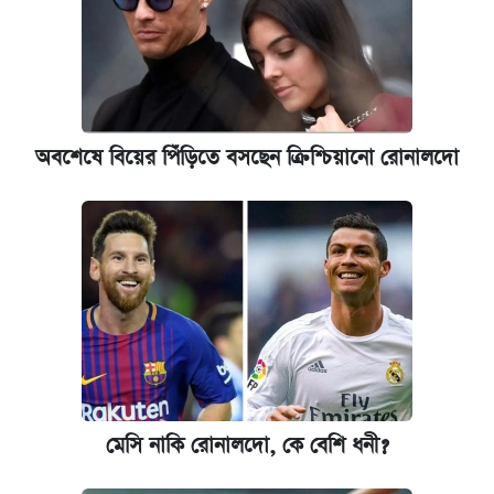
অবশেষে বিয়ের পিঁড়িতে বসছেন ক্রিশ্চিয়ানো রোনালদো
মেসি নাকি রোনালদো, কে বেশি ধনী?