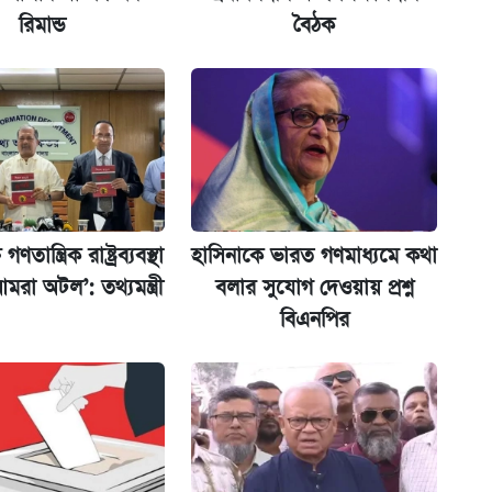
রিমান্ড
বৈঠক
কর্তৃপক্ষ
 দেশে ফেরত পাঠানো হলো
ণতান্ত্রিক রাষ্ট্রব্যবস্থা
হাসিনাকে ভারত গণমাধ্যমে কথা
 আমরা অটল’: তথ্যমন্ত্রী
বলার সুযোগ দেওয়ায় প্রশ্ন
ল যা
বিএনপির