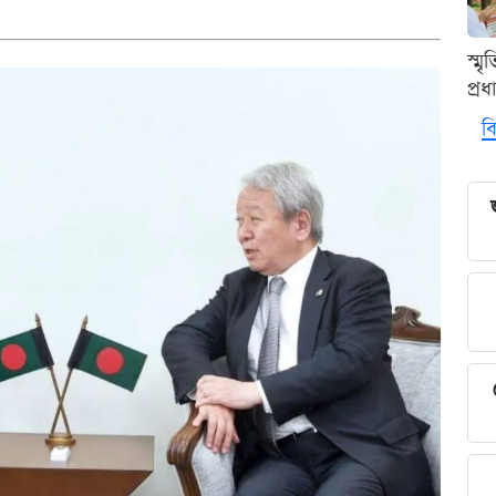
স্ম
প্র
বি