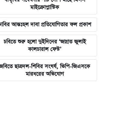
মাইক্রোপ্লাস্টিক
ঢাবির আন্তঃহল দাবা প্রতিযোগিতার ফল প্রকাশ
চবিতে শুরু হলো দুইদিনের ‘জাগ্রত জুলাই
কালচারাল ফেস্ট’
জবিতে ছাত্রদল-শিবির সংঘর্ষ, ভিপি-জিএসকে
মারধরের অভিযোগ