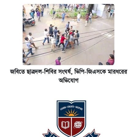
জবিতে ছাত্রদল-শিবির সংঘর্ষ, ভিপি-জিএসকে মারধরের
অভিযোগ