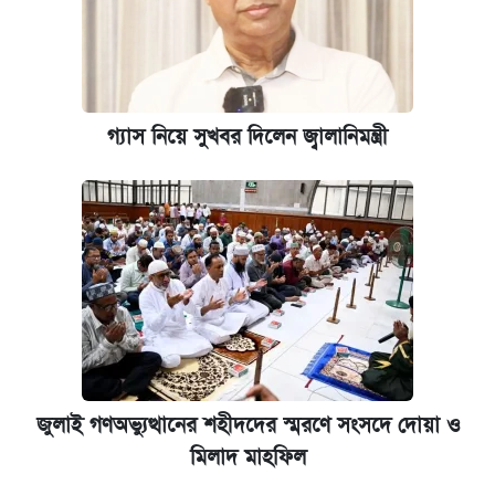
ভাতা-উপবৃত্তির আবেদন শুরু, জেনে নিন পদ্ধতি
‘গুলশানের চামেলি’ তে যৌনকর্মীর দালাল অ্যাডলফ
খান
গ্যাস নিয়ে সুখবর দিলেন জ্বালানিমন্ত্রী
আজ শুক্রবার রাজধানীর যেসব মার্কেট-দোকানপাট
বন্ধ
কবে শুরু হচ্ছে ঢাবির ভর্তি আবেদন, জানাল কর্তৃপক্ষ
যুক্তরাষ্ট্র থেকে আরও ২৩ বাংলাদেশিকে দেশে
ফেরত পাঠানো হলো
ইপিএস প্রকাশ করেছে ঢাকা ব্যাংক
জুলাই গণঅভ্যুত্থানের শহীদদের স্মরণে সংসদে দোয়া ও
মিলাদ মাহফিল
আজকের বাজারে স্বর্ণের দাম (৪ আগস্ট)