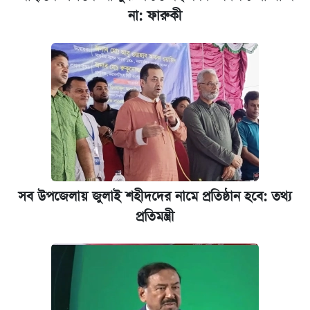
না: ফারুকী
ভাতা-উপবৃত্তির আবেদন শুরু, জেনে নিন পদ্ধতি
আজ শুক্রবার রাজধানীর যেসব মার্কেট-দোকানপাট
বন্ধ
কবে শুরু হচ্ছে ঢাবির ভর্তি আবেদন, জানাল কর্তৃপক্ষ
নবম পে স্কেল বাস্তবায়ন চূড়ান্ত পর্যায়ে, যা জানালেন
অর্থমন্ত্রী
সব উপজেলায় জুলাই শহীদদের নামে প্রতিষ্ঠান হবে: তথ্য
প্রতিমন্ত্রী
জুলাই স্মৃতি জাদুঘরে যেতে টিকিট কাটবেন যেভাবে
যুক্তরাষ্ট্র থেকে আরও ২৩ বাংলাদেশিকে দেশে
ফেরত পাঠানো হলো