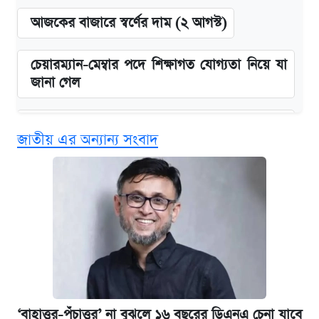
আজকের বাজারে স্বর্ণের দাম (২ আগস্ট)
চেয়ারম্যান-মেম্বার পদে শিক্ষাগত যোগ্যতা নিয়ে যা
জানা গেল
বিনামূল্যে এআই প্রশিক্ষণ, মিলবে দৈনিক ২০০ টাকা
জাতীয় এর অন্যান্য সংবাদ
ভাতা
ঢাবির সূর্যসেন হলে সমকামিতার অভিযোগে দুইজন
আটক
দেশের বাজারে ফের বেড়েছে সোনার দাম
‘গুলশানের চামেলি’ তে যৌনকর্মীর দালাল অ্যাডলফ
খান
‘বাহাত্তর-পঁচাত্তর’ না বুঝলে ১৬ বছরের ডিএনএ চেনা যাবে