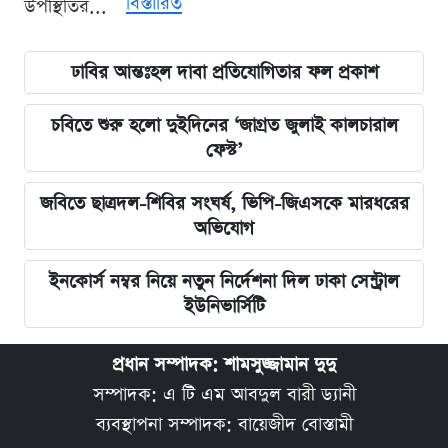
বিস্তারিত
উপস্থিতির...
ঢাবির আন্তঃহল দাবা প্রতিযোগিতার ফল প্রকাশ
চবিতে শুরু হলো দুইদিনের ‘জাগ্রত জুলাই কালচারাল
ফেস্ট’
জবিতে ছাত্রদল-শিবির সংঘর্ষ, ভিপি-জিএসকে মারধরের
অভিযোগ
ইনকোর্স নম্বর নিয়ে নতুন নির্দেশনা দিল ঢাকা সেন্ট্রাল
ইউনিভার্সিটি
প্রধান সম্পাদক: শামসুজ্জামান দুদু
সম্পাদক: এ টি এম আবদুল বারী ড্যানী
ব্যবস্থাপনা সম্পাদক: বায়েজীদ বোস্তামী