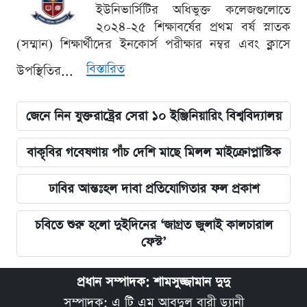
ইউনিভার্সিটির অধিভুক্ত কলেজগুলোতে
২০২৪-২৫ শিক্ষাবর্ষের প্রথম বর্ষ স্নাতক
(সম্মান) শিক্ষার্থীদের ইনকোর্স পরীক্ষার নম্বর এবং ক্লাসে
বিস্তারিত
উপস্থিতির...
জেনে নিন যুক্তরাষ্ট্রের সেরা ১০ ইঞ্জিনিয়ারিং বিশ্ববিদ্যালয়
বাকৃবির গবেষণায় পাঁচ দেশি মাছে মিলল মাইক্রোপ্লাস্টিক
ঢাবির আন্তঃহল দাবা প্রতিযোগিতার ফল প্রকাশ
চবিতে শুরু হলো দুইদিনের ‘জাগ্রত জুলাই কালচারাল
ফেস্ট’
প্রধান সম্পাদক: শামসুজ্জামান দুদু
সম্পাদক: এ টি এম আবদুল বারী ড্যানী