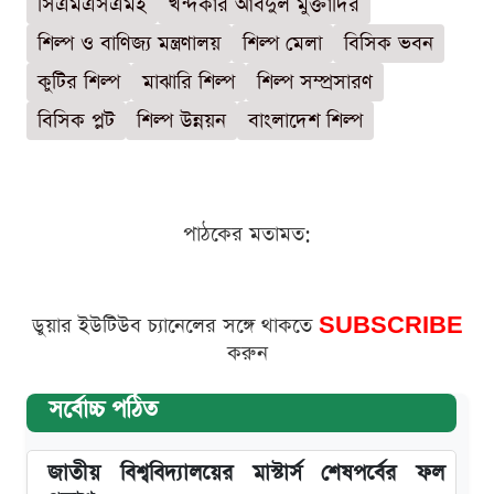
সিএমএসএমই
খন্দকার আবদুল মুক্তাদির
শিল্প ও বাণিজ্য মন্ত্রণালয়
শিল্প মেলা
বিসিক ভবন
কুটির শিল্প
মাঝারি শিল্প
শিল্প সম্প্রসারণ
বিসিক প্লট
শিল্প উন্নয়ন
বাংলাদেশ শিল্প
পাঠকের মতামত:
ডুয়ার ইউটিউব চ্যানেলের সঙ্গে থাকতে
SUBSCRIBE
করুন
সর্বোচ্চ পঠিত
জাতীয় বিশ্ববিদ্যালয়ের মাস্টার্স শেষপর্বের ফল