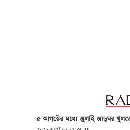
৫ আগস্টের মধ্যে জুলাই জাদুঘর খুল
২০২৬ জুলাই ০১ ১২:৪৫:৫৯