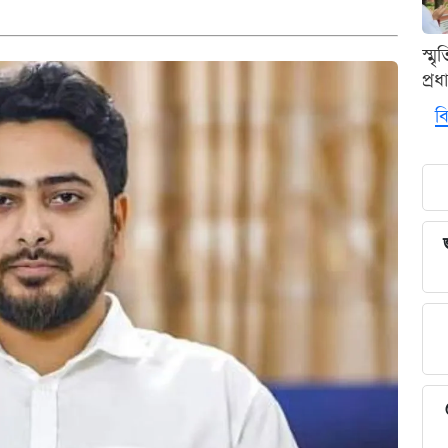
স্ম
প্র
বি