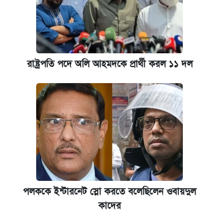
রাষ্ট্রপতি পদে অলি আহমদকে প্রার্থী করল ১১ দল
পলককে ইন্টারনেট স্লো করতে বলেছিলেন ওবায়দুল
কাদের