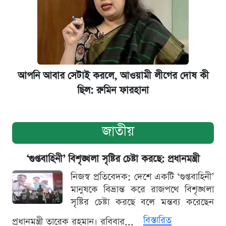
আপনি আবার সেটাই করলে, আওয়ামী লীগের দোষ কী
ছিল: রুমিন ফারহানা
জাতীয়
‘গুপ্তবাহিনী’ বিশৃঙ্খলা সৃষ্টির চেষ্টা করছে: প্রধানমন্ত্রী
নিজস্ব প্রতিবেদক: দেশে একটি ‘গুপ্তবাহিনী’
মানুষকে বিভ্রান্ত করে রাজপথে বিশৃঙ্খলা
সৃষ্টির চেষ্টা করছে বলে মন্তব্য করেছেন
বিস্তারিত
প্রধানমন্ত্রী তারেক রহমান। রবিবার...