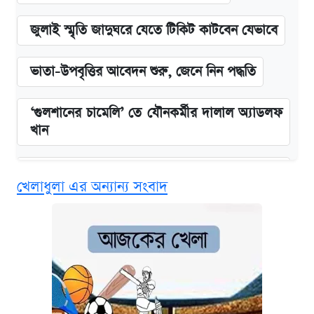
জুলাই স্মৃতি জাদুঘরে যেতে টিকিট কাটবেন যেভাবে
ভাতা-উপবৃত্তির আবেদন শুরু, জেনে নিন পদ্ধতি
‘গুলশানের চামেলি’ তে যৌনকর্মীর দালাল অ্যাডলফ
খান
এক ক্লিকে জেনে নিন আইফোন ১৮ প্রো ম্যাক্সের
খেলাধুলা এর অন্যান্য সংবাদ
দাম ও ফিচার
কবে শুরু হচ্ছে ঢাবির ভর্তি আবেদন, জানাল কর্তৃপক্ষ
নবম জাতীয় পে-স্কেল নিয়ে সর্বশেষ যা জানা গেল
আজকের বাজারে স্বর্ণের দাম (৪ আগস্ট)