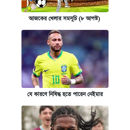
আজকের বাজারে স্বর্ণ-রুপার দাম (৫ আগস্ট)
আজকের খেলার সমসূচি (৮ আগস্ট)
পাঁচ দপ্তরে নতুন সচিব নিয়োগ দিল সরকার
কবে হবে মেডিকেল ভর্তি পরীক্ষা, জানা গেল যা
আজকের বাজারে স্বর্ণের দাম (৬ আগস্ট)
রাষ্ট্রবিরোধী কর্মকাণ্ড: ঢাবির কয়েকজন শিক্ষকের
বিরুদ্ধে ব্যবস্থা
যে কারণে নিষিদ্ধ হতে পারেন নেইমার
কেমব্রিজ বিশ্ববিদ্যালয়ের এমবিএ স্কলারশিপে
আবেদন শুরু