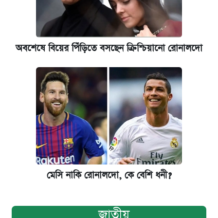
অবশেষে বিয়ের পিঁড়িতে বসছেন ক্রিশ্চিয়ানো রোনালদো
মেসি নাকি রোনালদো, কে বেশি ধনী?
জাতীয়