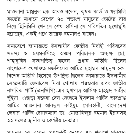
মাওলানা মামুনুল হক আরও বলেন, কৃষক কার্ড ও ফ্যামিলি
কার্ডের মাধ্যমে দেশের ৭০ শতাংশ মানুষের ভোটের রায়
নিয়ে ছিনিমিনি খেললে শেখ হাসিনা যে পরিণতির মুখোমুখি
হয়েছেন, একই পথে তারেক রহমানও যাবেন।
সমাবেশে জামায়াতে ইসলামীর কেন্দ্রীয় নির্বাহী পরিষদের
সদস্য ও ময়মনসিংহ অঞ্চল পরিচালক অধ্যক্ষ মো.
শাহাবুদ্দিন সভাপতিত্ব করেন। প্রধান অতিথি ছিলেন
বাংলাদেশ খেলাফত মজলিসের আমির মুহাম্মদ মামুনুল হক।
বিশেষ অতিথি হিসেবে উপস্থিত ছিলেন জামায়াতে ইসলামীর
সেক্রেটারি জেনারেল মিয়া গোলাম পরওয়ার এবং জাতীয়
নাগরিক পার্টি (এনসিপি)-এর মুখপাত্র আসিফ মাহমুদ সজীব
ভূঁইয়া। এছাড়া বক্তব্য দেন নেজামে ইসলাম পার্টির ভারপ্রাপ্ত
আমির মাওলানা আবদুল কাইয়ুম সোবহানী, বাংলাদেশ
লেবার পার্টির চেয়ারম্যান ডা. মোস্তাফিজুর রহমান ইরানসহ
১১ দলের স্থানীয় ও কেন্দ্রীয় নেতারা।
মামুনুল হক বলেন, গণভোটে দেশের ৭০ শতাংশ মানুষের