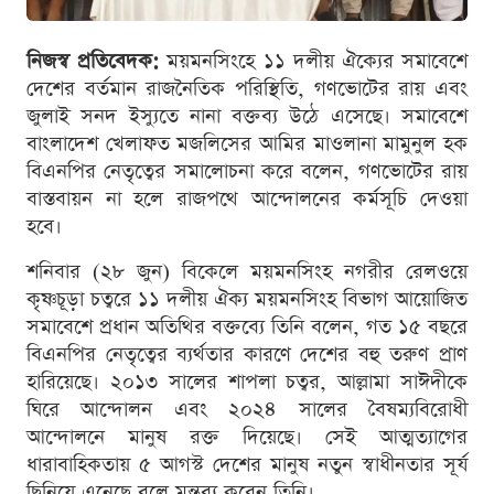
নিজস্ব প্রতিবেদক:
ময়মনসিংহে ১১ দলীয় ঐক্যের সমাবেশে
দেশের বর্তমান রাজনৈতিক পরিস্থিতি, গণভোটের রায় এবং
জুলাই সনদ ইস্যুতে নানা বক্তব্য উঠে এসেছে। সমাবেশে
বাংলাদেশ খেলাফত মজলিসের আমির মাওলানা মামুনুল হক
বিএনপির নেতৃত্বের সমালোচনা করে বলেন, গণভোটের রায়
বাস্তবায়ন না হলে রাজপথে আন্দোলনের কর্মসূচি দেওয়া
হবে।
শনিবার (২৮ জুন) বিকেলে ময়মনসিংহ নগরীর রেলওয়ে
কৃষ্ণচূড়া চত্বরে ১১ দলীয় ঐক্য ময়মনসিংহ বিভাগ আয়োজিত
সমাবেশে প্রধান অতিথির বক্তব্যে তিনি বলেন, গত ১৫ বছরে
বিএনপির নেতৃত্বের ব্যর্থতার কারণে দেশের বহু তরুণ প্রাণ
হারিয়েছে। ২০১৩ সালের শাপলা চত্বর, আল্লামা সাঈদীকে
ঘিরে আন্দোলন এবং ২০২৪ সালের বৈষম্যবিরোধী
আন্দোলনে মানুষ রক্ত দিয়েছে। সেই আত্মত্যাগের
ধারাবাহিকতায় ৫ আগস্ট দেশের মানুষ নতুন স্বাধীনতার সূর্য
ছিনিয়ে এনেছে বলে মন্তব্য করেন তিনি।