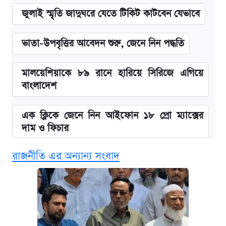
জুলাই স্মৃতি জাদুঘরে যেতে টিকিট কাটবেন যেভাবে
ভাতা-উপবৃত্তির আবেদন শুরু, জেনে নিন পদ্ধতি
মালয়েশিয়াকে ৮৯ রানে হারিয়ে সিরিজে এগিয়ে
বাংলাদেশ
এক ক্লিকে জেনে নিন আইফোন ১৮ প্রো ম্যাক্সের
দাম ও ফিচার
রাজনীতি এর অন্যান্য সংবাদ
নবম জাতীয় পে-স্কেল নিয়ে সর্বশেষ যা জানা গেল
পাঁচ দপ্তরে নতুন সচিব নিয়োগ দিল সরকার
আজকের বাজারে স্বর্ণ-রুপার দাম (৫ আগস্ট)