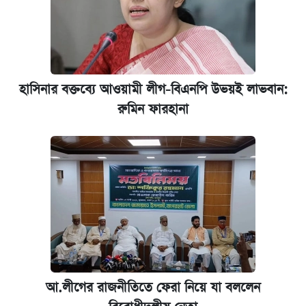
হাসিনার বক্তব্যে আওয়ামী লীগ-বিএনপি উভয়ই লাভবান:
রুমিন ফারহানা
আ.লীগের রাজনীতিতে ফেরা নিয়ে যা বললেন