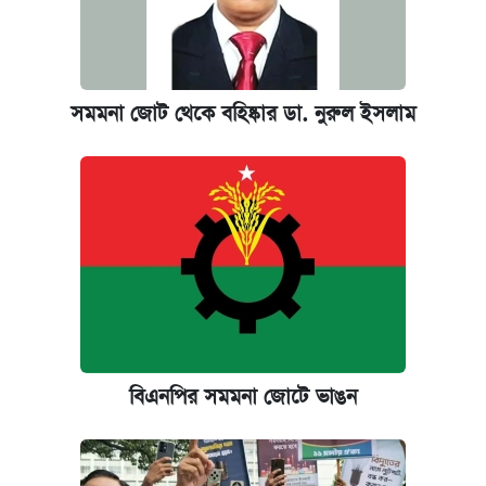
সমমনা জোট থেকে বহিষ্কার ডা. নুরুল ইসলাম
বিএনপির সমমনা জোটে ভাঙন