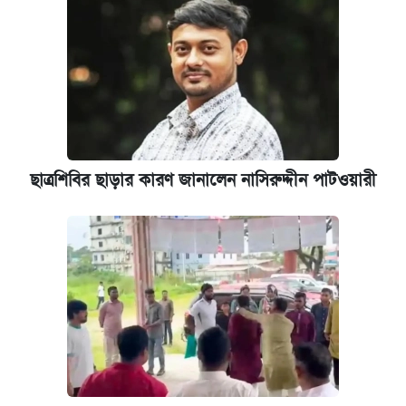
আজ শুক্রবার রাজধানীর যেসব মার্কেট-দোকানপাট
বন্ধ
কবে শুরু হচ্ছে ঢাবির ভর্তি আবেদন, জানাল কর্তৃপক্ষ
নবম পে স্কেল বাস্তবায়ন চূড়ান্ত পর্যায়ে, যা জানালেন
অর্থমন্ত্রী
ছাত্রশিবির ছাড়ার কারণ জানালেন নাসিরুদ্দীন পাটওয়ারী
জুলাই স্মৃতি জাদুঘরে যেতে টিকিট কাটবেন যেভাবে
যুক্তরাষ্ট্র থেকে আরও ২৩ বাংলাদেশিকে দেশে
ফেরত পাঠানো হলো