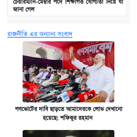
চেয়ারম্যান-মেম্বার পদে শিক্ষাগত যোগ্যতা নিয়ে যা
জানা গেল
বিনামূল্যে এআই প্রশিক্ষণ, মিলবে দৈনিক ২০০ টাকা
রাজনীতি এর অন্যান্য সংবাদ
ভাতা
ঢাবির সূর্যসেন হলে সমকামিতার অভিযোগে দুইজন
আটক
দেশের বাজারে ফের বেড়েছে সোনার দাম
‘গুলশানের চামেলি’ তে যৌনকর্মীর দালাল অ্যাডলফ
খান
গণভোটের দাবি ছাড়তে আমাদেরকে লোভ দেখানো
হয়েছে: শফিকুর রহমান
ভাতা-উপবৃত্তির আবেদন শুরু, জেনে নিন পদ্ধতি