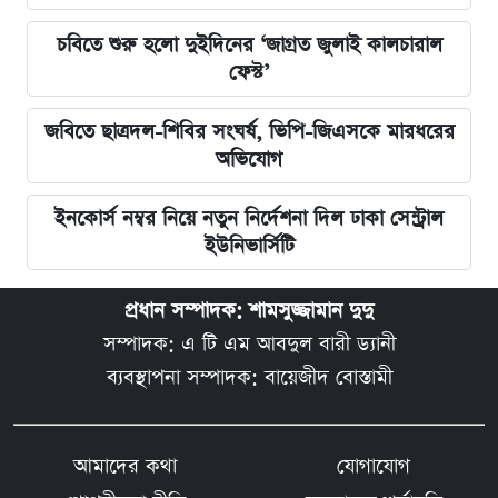
চবিতে শুরু হলো দুইদিনের ‘জাগ্রত জুলাই কালচারাল
ফেস্ট’
জবিতে ছাত্রদল-শিবির সংঘর্ষ, ভিপি-জিএসকে মারধরের
অভিযোগ
ইনকোর্স নম্বর নিয়ে নতুন নির্দেশনা দিল ঢাকা সেন্ট্রাল
ইউনিভার্সিটি
প্রধান সম্পাদক: শামসুজ্জামান দুদু
সম্পাদক: এ টি এম আবদুল বারী ড্যানী
ব্যবস্থাপনা সম্পাদক: বায়েজীদ বোস্তামী
আমাদের কথা
যোগাযোগ