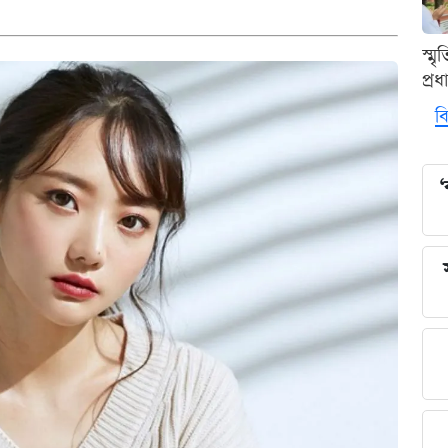
স্ম
প্র
বি
‘