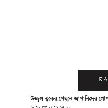
উজ্জ্বল ত্বকের পেছনে জাপানিদের 
২০২৬ জুন ২১ ১৬:২৫:২৯