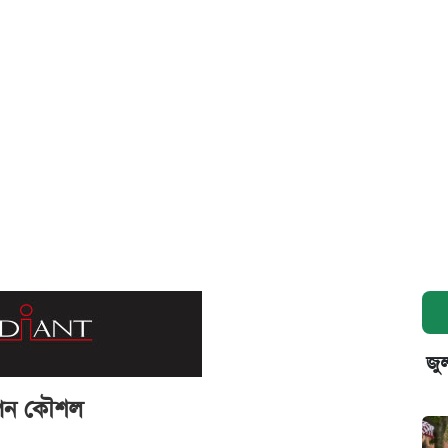
জুল
গোপন কৌশল