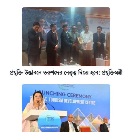
আজকের বাজারে স্বর্ণের দাম (৪ আগস্ট)
পাঁচ দপ্তরে নতুন সচিব নিয়োগ দিল সরকার
রাষ্ট্রবিরোধী কর্মকাণ্ড: ঢাবির কয়েকজন শিক্ষকের
বিরুদ্ধে ব্যবস্থা
আজকের বাজারে স্বর্ণের দাম (৬ আগস্ট)
প্রযুক্তি উদ্ভাবনে তরুণদের নেতৃত্ব দিতে হবে: প্রযুক্তিমন্ত্রী
কেমব্রিজ বিশ্ববিদ্যালয়ের এমবিএ স্কলারশিপে
আবেদন শুরু