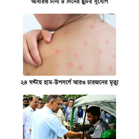
আবারও টানা ৪ দিনের ছুটির সুযোগ
২৪ ঘণ্টায় হাম-উপসর্গে আরও চারজনের মৃত্যু