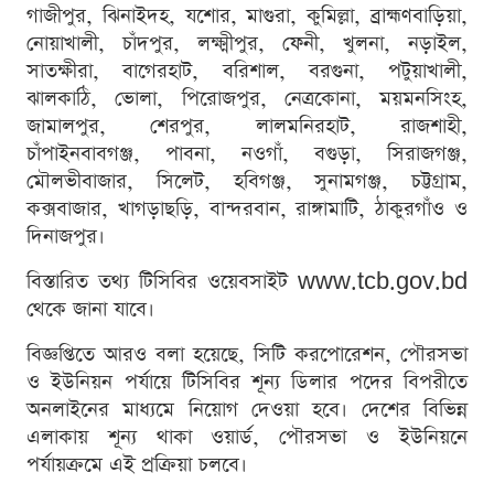
গাজীপুর, ঝিনাইদহ, যশোর, মাগুরা, কুমিল্লা, ব্রাহ্মণবাড়িয়া,
নোয়াখালী, চাঁদপুর, লক্ষ্মীপুর, ফেনী, খুলনা, নড়াইল,
সাতক্ষীরা, বাগেরহাট, বরিশাল, বরগুনা, পটুয়াখালী,
ঝালকাঠি, ভোলা, পিরোজপুর, নেত্রকোনা, ময়মনসিংহ,
জামালপুর, শেরপুর, লালমনিরহাট, রাজশাহী,
চাঁপাইনবাবগঞ্জ, পাবনা, নওগাঁ, বগুড়া, সিরাজগঞ্জ,
মৌলভীবাজার, সিলেট, হবিগঞ্জ, সুনামগঞ্জ, চট্টগ্রাম,
কক্সবাজার, খাগড়াছড়ি, বান্দরবান, রাঙ্গামাটি, ঠাকুরগাঁও ও
দিনাজপুর।
বিস্তারিত তথ্য টিসিবির ওয়েবসাইট www.tcb.gov.bd
থেকে জানা যাবে।
বিজ্ঞপ্তিতে আরও বলা হয়েছে, সিটি করপোরেশন, পৌরসভা
ও ইউনিয়ন পর্যায়ে টিসিবির শূন্য ডিলার পদের বিপরীতে
অনলাইনের মাধ্যমে নিয়োগ দেওয়া হবে। দেশের বিভিন্ন
এলাকায় শূন্য থাকা ওয়ার্ড, পৌরসভা ও ইউনিয়নে
পর্যায়ক্রমে এই প্রক্রিয়া চলবে।