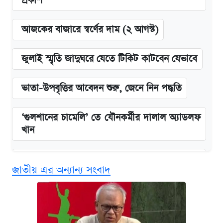
প্রকাশ
আজকের বাজারে স্বর্ণের দাম (২ আগস্ট)
জুলাই স্মৃতি জাদুঘরে যেতে টিকিট কাটবেন যেভাবে
ভাতা-উপবৃত্তির আবেদন শুরু, জেনে নিন পদ্ধতি
‘গুলশানের চামেলি’ তে যৌনকর্মীর দালাল অ্যাডলফ
খান
এক ক্লিকে জেনে নিন আইফোন ১৮ প্রো ম্যাক্সের
জাতীয় এর অন্যান্য সংবাদ
দাম ও ফিচার
কবে শুরু হচ্ছে ঢাবির ভর্তি আবেদন, জানাল কর্তৃপক্ষ