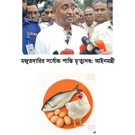
মজুতদারির সর্বোচ্চ শাস্তি মৃ'ত্যুদণ্ড: আইনমন্ত্রী