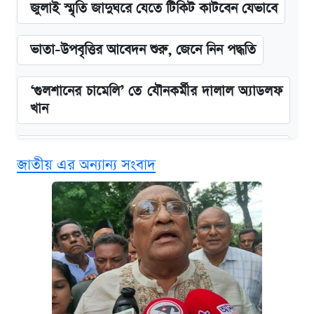
জুলাই স্মৃতি জাদুঘরে যেতে টিকিট কাটবেন যেভাবে
ভাতা-উপবৃত্তির আবেদন শুরু, জেনে নিন পদ্ধতি
‘গুলশানের চামেলি’ তে যৌনকর্মীর দালাল অ্যাডলফ
খান
এক ক্লিকে জেনে নিন আইফোন ১৮ প্রো ম্যাক্সের
জাতীয় এর অন্যান্য সংবাদ
দাম ও ফিচার
কবে শুরু হচ্ছে ঢাবির ভর্তি আবেদন, জানাল কর্তৃপক্ষ
নবম জাতীয় পে-স্কেল নিয়ে সর্বশেষ যা জানা গেল
আজকের বাজারে স্বর্ণ-রুপার দাম (৫ আগস্ট)