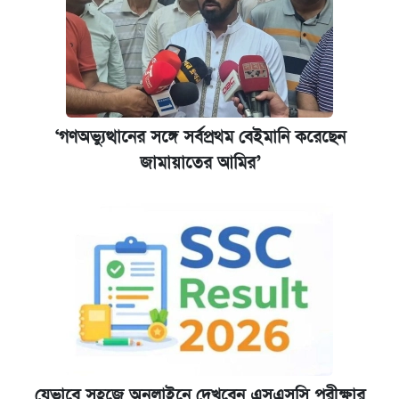
‘গণঅভ্যুত্থানের সঙ্গে সর্বপ্রথম বেইমানি করেছেন
জামায়াতের আমির’
যেভাবে সহজে অনলাইনে দেখবেন এসএসসি পরীক্ষার