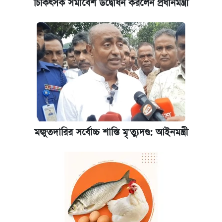
আজকের বাজারে স্বর্ণ-রুপার দাম (৫ আগস্ট)
চিকিৎসক সমাবেশ উদ্বোধন করলেন প্রধানমন্ত্রী
কবে হবে মেডিকেল ভর্তি পরীক্ষা, জানা গেল যা
পাঁচ দপ্তরে নতুন সচিব নিয়োগ দিল সরকার
রাষ্ট্রবিরোধী কর্মকাণ্ড: ঢাবির কয়েকজন শিক্ষকের
বিরুদ্ধে ব্যবস্থা
আজকের বাজারে স্বর্ণের দাম (৬ আগস্ট)
মজুতদারির সর্বোচ্চ শাস্তি মৃ'ত্যুদণ্ড: আইনমন্ত্রী
কেমব্রিজ বিশ্ববিদ্যালয়ের এমবিএ স্কলারশিপে
আবেদন শুরু