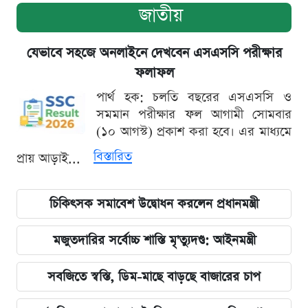
জাতীয়
যেভাবে সহজে অনলাইনে দেখবেন এসএসসি পরীক্ষার
ফলাফল
পার্থ হক: চলতি বছরের এসএসসি ও
সমমান পরীক্ষার ফল আগামী সোমবার
(১০ আগস্ট) প্রকাশ করা হবে। এর মাধ্যমে
বিস্তারিত
প্রায় আড়াই...
চিকিৎসক সমাবেশ উদ্বোধন করলেন প্রধানমন্ত্রী
মজুতদারির সর্বোচ্চ শাস্তি মৃ'ত্যুদণ্ড: আইনমন্ত্রী
সবজিতে স্বস্তি, ডিম-মাছে বাড়ছে বাজারের চাপ