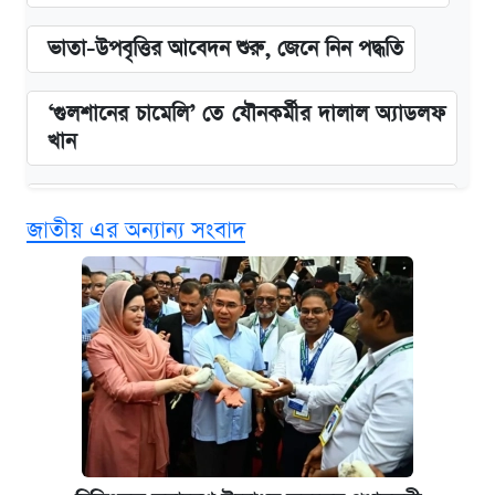
ভাতা-উপবৃত্তির আবেদন শুরু, জেনে নিন পদ্ধতি
‘গুলশানের চামেলি’ তে যৌনকর্মীর দালাল অ্যাডলফ
খান
এক ক্লিকে জেনে নিন আইফোন ১৮ প্রো ম্যাক্সের
জাতীয় এর অন্যান্য সংবাদ
দাম ও ফিচার
কবে শুরু হচ্ছে ঢাবির ভর্তি আবেদন, জানাল কর্তৃপক্ষ
নবম জাতীয় পে-স্কেল নিয়ে সর্বশেষ যা জানা গেল
আজকের বাজারে স্বর্ণের দাম (৪ আগস্ট)