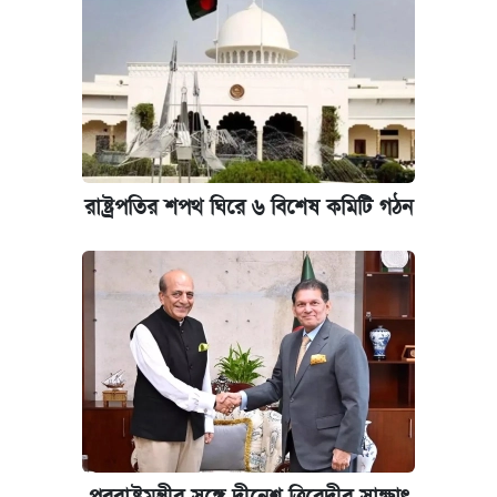
পাঁচ দপ্তরে নতুন সচিব নিয়োগ দিল সরকার
আজকের বাজারে স্বর্ণ-রুপার দাম (৫ আগস্ট)
কবে হবে মেডিকেল ভর্তি পরীক্ষা, জানা গেল যা
আজকের বাজারে স্বর্ণের দাম (৪ আগস্ট)
রাষ্ট্রপতির শপথ ঘিরে ৬ বিশেষ কমিটি গঠন
আজকের বাজারে স্বর্ণের দাম (৬ আগস্ট)
রাষ্ট্রবিরোধী কর্মকাণ্ড: ঢাবির কয়েকজন শিক্ষকের
বিরুদ্ধে ব্যবস্থা
কেমব্রিজ বিশ্ববিদ্যালয়ের এমবিএ স্কলারশিপে
আবেদন শুরু