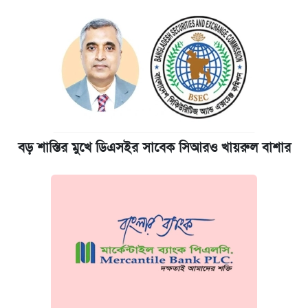
বড় শাস্তির মুখে ডিএসইর সাবেক সিআরও খায়রুল বাশার