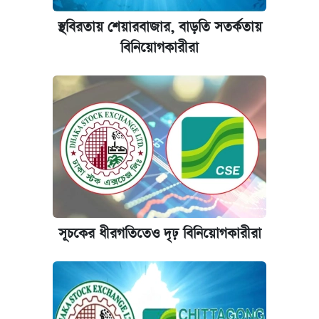
স্থবিরতায় শেয়ারবাজার, বাড়তি সতর্কতায়
বিনিয়োগকারীরা
সূচকের ধীরগতিতেও দৃঢ় বিনিয়োগকারীরা