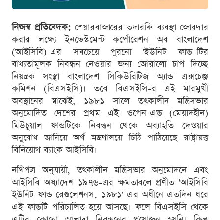
নিজস্ব প্রতিবেদক:
শেয়ারবাজারের তদারকি ব্যবস্থা জোরদার
করার লক্ষ্যে ইনভেস্টমেন্ট কর্পোরেশন অব বাংলাদেশ
(আইসিবি)-এর সবচেয়ে পুরনো 'ইউনিট ফান্ড'-টির
বাধ্যতামূলক নিবন্ধন নেওয়ার জন্য জোরালো চাপ দিচ্ছে
নিয়ন্ত্রক সংস্থা বাংলাদেশ সিকিউরিটিজ অ্যান্ড এক্সচেঞ্জ
কমিশন (বিএসইসি)। তবে বিএসইসি-র এই মারমুখী
অবস্থানের মাঝেই, ১৯৮১ সালে তৎকালীন মন্ত্রিসভার
অনুমোদিত দেশের প্রথম এই ওপেন-এন্ড (মেয়াদহীন)
মিউচুয়াল ফান্ডটিকে নিবন্ধন থেকে অব্যাহতি দেওয়ার
অনুরোধ জানিয়ে অর্থ মন্ত্রণালয়ে চিঠি পাঠিয়েছে রাষ্ট্রায়ত্ত
বিনিয়োগ ব্যাংক আইসিবি।
নথিপত্র অনুযায়ী, তৎকালীন মন্ত্রিসভার অনুমোদনে এবং
আইসিবি অধ্যাদেশ ১৯৭৬-এর ক্ষমতাবলে প্রণীত 'আইসিবি
ইউনিট ফান্ড রেগুলেশনস, ১৯৮১' এর অধীনে এতদিন ধরে
এই ফান্ডটি পরিচালিত হয়ে আসছে। ফলে বিএসইসি থেকে
এটির কোনো আলাদা নিবন্ধনের প্রয়োজন হয়নি। কিন্তু