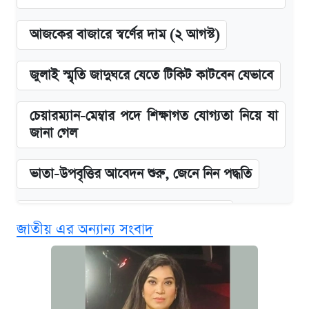
আজকের বাজারে স্বর্ণের দাম (২ আগস্ট)
জুলাই স্মৃতি জাদুঘরে যেতে টিকিট কাটবেন যেভাবে
চেয়ারম্যান-মেম্বার পদে শিক্ষাগত যোগ্যতা নিয়ে যা
জানা গেল
ভাতা-উপবৃত্তির আবেদন শুরু, জেনে নিন পদ্ধতি
দেশের বাজারে ফের বেড়েছে সোনার দাম
জাতীয় এর অন্যান্য সংবাদ
‘গুলশানের চামেলি’ তে যৌনকর্মীর দালাল অ্যাডলফ
খান