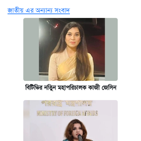
দেশের বাজারে ফের বেড়েছে সোনার দাম
জাতীয় এর অন্যান্য সংবাদ
‘গুলশানের চামেলি’ তে যৌনকর্মীর দালাল অ্যাডলফ
খান
আজ শুক্রবার রাজধানীর যেসব মার্কেট-দোকানপাট
বন্ধ
কবে শুরু হচ্ছে ঢাবির ভর্তি আবেদন, জানাল কর্তৃপক্ষ
বিটিভির নতিুন মহাপরিচালক কাজী জেসিন
আজকের বাজারে স্বর্ণের দাম (৪ আগস্ট)
নবম জাতীয় পে-স্কেল নিয়ে সর্বশেষ যা জানা গেল
ইপিএস প্রকাশ করেছে ঢাকা ব্যাংক