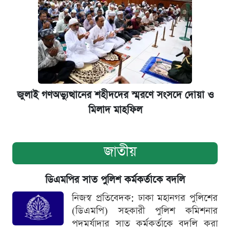
জুলাই গণঅভ্যুত্থানের শহীদদের স্মরণে সংসদে দোয়া ও
মিলাদ মাহফিল
জাতীয়
ডিএমপির সাত পুলিশ কর্মকর্তাকে বদলি
নিজস্ব প্রতিবেদক: ঢাকা মহানগর পুলিশের
(ডিএমপি) সহকারী পুলিশ কমিশনার
পদমর্যাদার সাত কর্মকর্তাকে বদলি করা