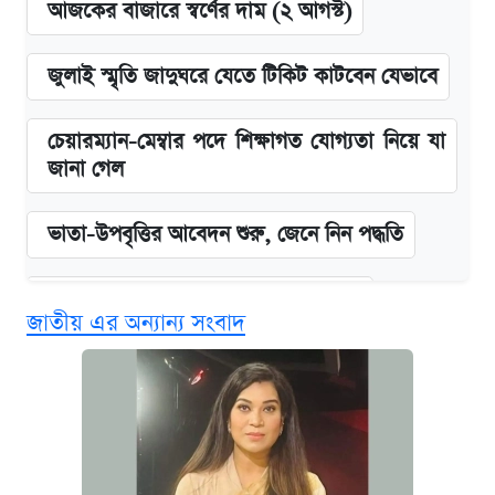
আজকের বাজারে স্বর্ণের দাম (২ আগস্ট)
জুলাই স্মৃতি জাদুঘরে যেতে টিকিট কাটবেন যেভাবে
চেয়ারম্যান-মেম্বার পদে শিক্ষাগত যোগ্যতা নিয়ে যা
জানা গেল
ভাতা-উপবৃত্তির আবেদন শুরু, জেনে নিন পদ্ধতি
দেশের বাজারে ফের বেড়েছে সোনার দাম
জাতীয় এর অন্যান্য সংবাদ
‘গুলশানের চামেলি’ তে যৌনকর্মীর দালাল অ্যাডলফ
খান
আজ শুক্রবার রাজধানীর যেসব মার্কেট-দোকানপাট
বন্ধ