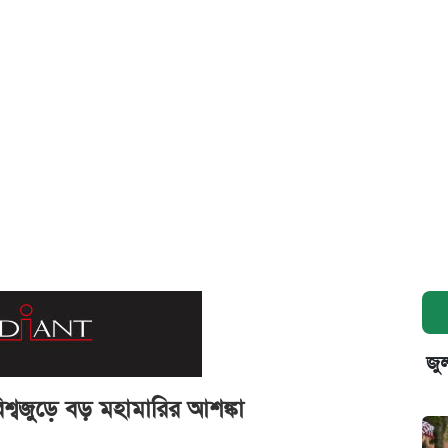
জুল
বিশ্বজুড়ে বড় মহামারির আশঙ্কা