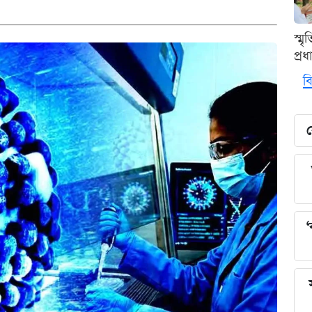
স্ম
প্র
বি
য
‘