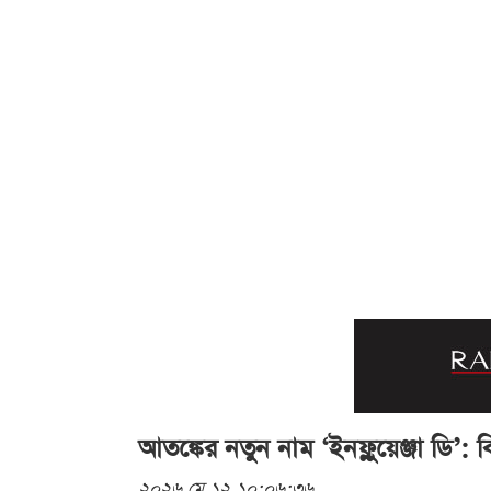
আতঙ্কের নতুন নাম ‘ইনফ্লুয়েঞ্জা ডি’: 
২০২৬ মে ১২ ১০:০৬:৩৬