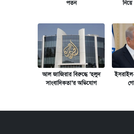
পতন
নিয়ে
কবে শুরু হচ্ছে ঢাবির ভর্তি আবেদন, জানাল 
আল জাজিরার বিরুদ্ধে ‘হলুদ
ইসরাইল-আ
সাংবাদিকতা’র অভিযোগ
গো