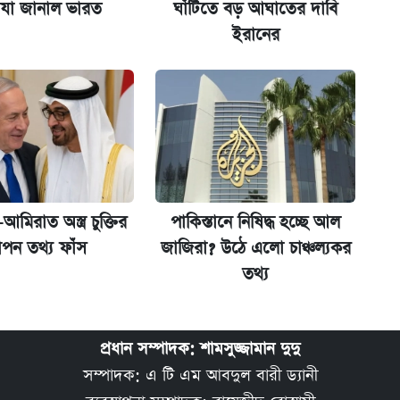
 যা জানাল ভারত
ঘাঁটিতে বড় আঘাতের দাবি
কর্তৃপক্ষ
ইরানের
মিরাত অস্ত্র চুক্তির
পাকিস্তানে নিষিদ্ধ হচ্ছে আল
পন তথ্য ফাঁস
জাজিরা? উঠে এলো চাঞ্চল্যকর
তথ্য
প্রধান সম্পাদক: শামসুজ্জামান দুদু
সম্পাদক: এ টি এম আবদুল বারী ড্যানী