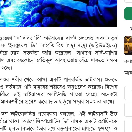
ফ্লুয়েঞ্জা ‘এ’ এবং ‘বি’ ভাইরাসের দাপট চললেও এখন নতুন
নফ্লুয়েঞ্জা ডি’। সম্প্রতি বিশ্ব স্বাস্থ্য সংস্থা (ডব্লিউএইচও)
িয়ে চরম সতর্কতা জারি করেছেন। সাধারণ সর্দি-কাশির
শীল এবং যেকোনো প্রতিকূল আবহাওয়ায় বেঁচে থাকতে সক্ষম
ক্য
হচ্ছে।
আজক
ি পশুর শরীর থেকে আসা একটি পরিবর্তিত ভাইরাস। শুরুতে
ও বর্তমানে এটি মানুষের শরীরেও অনুপ্রবেশ করেছে। বিশেষ
রীরে এই ভাইরাসের অ্যান্টিবডি পাওয়া গেছে। অনেকটা
মানবশরীরে প্রবেশ করে দ্রুত ছড়িয়ে পড়ার সক্ষমতা রাখে।
টিটিউট অব ভাইরোলজির গবেষকরা বলছেন, এই ভাইরাসটি উচ্চ
ীরে থাকা ‘অ্যাপোলিপোপ্রোটিন ডি’ নামক একটি প্রোটিনকে
িনটি মূলত লিভারে তৈরি হয়ে রক্তপ্রবাহের মাধ্যমে ফুসফুস ও