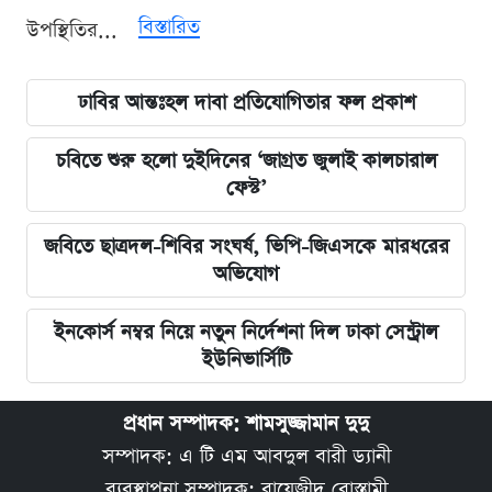
বিস্তারিত
উপস্থিতির...
ঢাবির আন্তঃহল দাবা প্রতিযোগিতার ফল প্রকাশ
চবিতে শুরু হলো দুইদিনের ‘জাগ্রত জুলাই কালচারাল
ফেস্ট’
জবিতে ছাত্রদল-শিবির সংঘর্ষ, ভিপি-জিএসকে মারধরের
অভিযোগ
ইনকোর্স নম্বর নিয়ে নতুন নির্দেশনা দিল ঢাকা সেন্ট্রাল
ইউনিভার্সিটি
প্রধান সম্পাদক: শামসুজ্জামান দুদু
সম্পাদক: এ টি এম আবদুল বারী ড্যানী
ব্যবস্থাপনা সম্পাদক: বায়েজীদ বোস্তামী