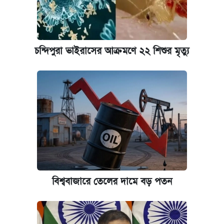
দেশের বাজারে ফের বেড়েছে সোনার দাম
‘গুলশানের চামেলি’ তে যৌনকর্মীর দালাল অ্যাডলফ
খান
চন্দিপুরা ভাইরাসের আক্রমণে ২২ শিশুর মৃত্যু
ভাতা-উপবৃত্তির আবেদন শুরু, জেনে নিন পদ্ধতি
আজ শুক্রবার রাজধানীর যেসব মার্কেট-দোকানপাট
বন্ধ
কবে শুরু হচ্ছে ঢাবির ভর্তি আবেদন, জানাল কর্তৃপক্ষ
নবম পে স্কেল বাস্তবায়ন চূড়ান্ত পর্যায়ে, যা জানালেন
বিশ্ববাজারে তেলের দামে বড় পতন
অর্থমন্ত্রী
জুলাই স্মৃতি জাদুঘরে যেতে টিকিট কাটবেন যেভাবে