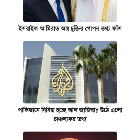
ইসরাইল-আমিরাত অস্ত্র চুক্তির গোপন তথ্য ফাঁস
পাকিস্তানে নিষিদ্ধ হচ্ছে আল জাজিরা? উঠে এলো
চাঞ্চল্যকর তথ্য