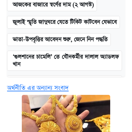
আজকের বাজারে স্বর্ণের দাম (২ আগস্ট)
জুলাই স্মৃতি জাদুঘরে যেতে টিকিট কাটবেন যেভাবে
ভাতা-উপবৃত্তির আবেদন শুরু, জেনে নিন পদ্ধতি
‘গুলশানের চামেলি’ তে যৌনকর্মীর দালাল অ্যাডলফ
খান
এক ক্লিকে জেনে নিন আইফোন ১৮ প্রো ম্যাক্সের
অর্থনীতি এর অন্যান্য সংবাদ
দাম ও ফিচার
কবে শুরু হচ্ছে ঢাবির ভর্তি আবেদন, জানাল কর্তৃপক্ষ
নবম জাতীয় পে-স্কেল নিয়ে সর্বশেষ যা জানা গেল